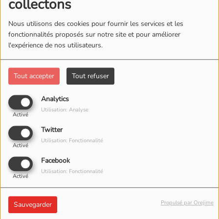
collectons
Nous utilisons des cookies pour fournir les services et les
fonctionnalités proposés sur notre site et pour améliorer
l'expérience de nos utilisateurs.
Tout accepter
Tout refuser
Analytics
Utilisation: Analyse
Activé
Twitter
Utilisation: Fonctionnalité
Activé
Facebook
Utilisation: Fonctionnalité
Activé
Propulsé par Orejime
01 JUIN 2026 -
1467 VUES
Sauvegarder