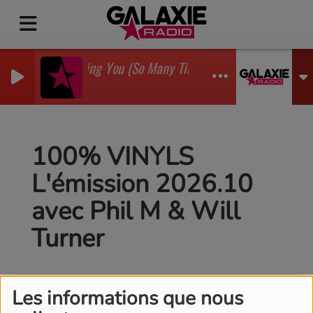
I'm Watching You (So Many Times) (Sean Finn Remix)
GADJO
100% VINYLS
L'émission 2026.10
avec Phil M & Will
Turner
Les informations que nous