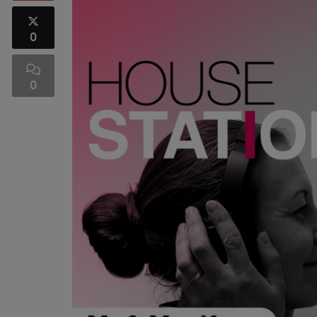
0
0
UNITED CLUBBING