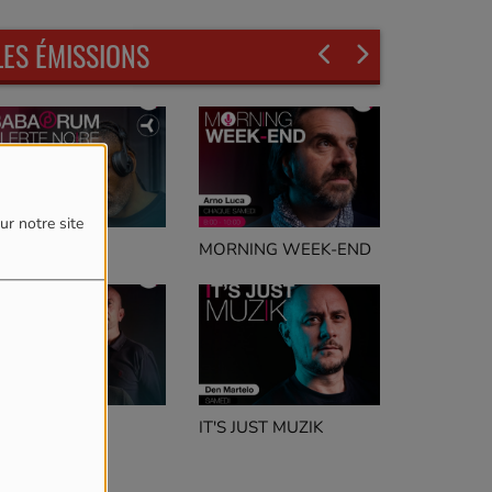
LES ÉMISSIONS
ur notre site
LERTE NOIRE
MORNING WEEK-END
IT'S JUST MUZIK
eep Concept