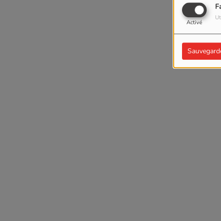
F
Ut
Activé
Sauvegard