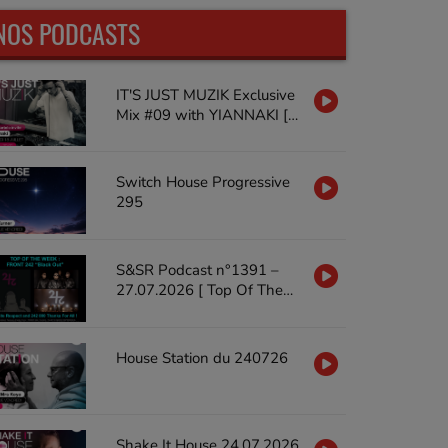
NOS PODCASTS
IT'S JUST MUZIK Exclusive
Mix #09 with YIANNAKI [18
JUL'26]
Switch House Progressive
295
S&SR Podcast n°1391 –
27.07.2026 [ Top Of The
Week FRONT 242 « Black
Out »]
House Station du 240726
Shake It House 24.07.2026