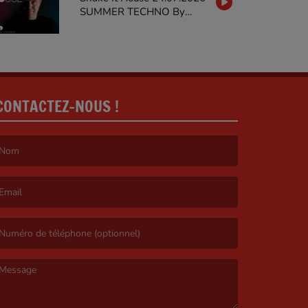
SUMMER TECHNO By
MARTY STIEVENARD on
GALAXIERADIO
CONTACTEZ-NOUS !
e nom est obligatoire. )
’email est obligatoire. )