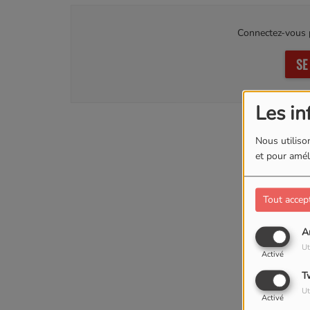
Connectez-vous p
SE
Les in
Nous utilison
et pour améli
Tout accep
A
Ut
Activé
T
Ut
Activé