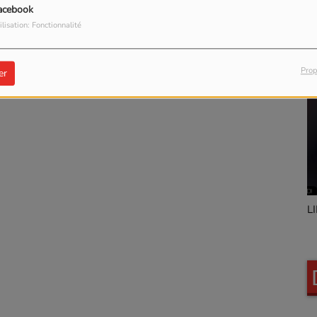
acebook
ilisation: Fonctionnalité
Prop
er
Marty Stievenard
L