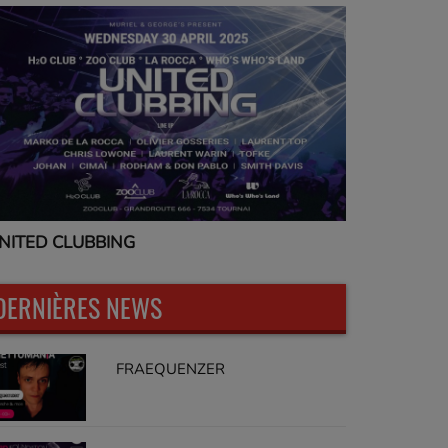
NITED CLUBBING
UNITED CL
DERNIÈRES NEWS
FRAEQUENZER