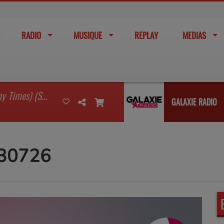
RADIO
MUSIQUE
REPLAY
MEDIAS
I'm Watching You (So Many Times) (Sean Finn Remix)
GALAXIE RADIO
030726