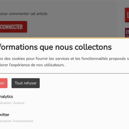
our commenter cet article
 CONNECTER
formations que nous collectons
s des cookies pour fournir les services et les fonctionnalités proposés s
orer l'expérience de nos utilisateurs.
Kultur Wave
A
ter
Tout refuser
nalytics
ilisation: Analyse
Sampler & sans
D
witter
Reproches
ilisation: Fonctionnalité