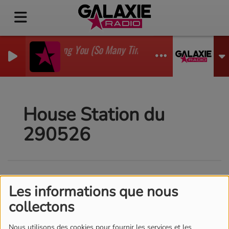
I'm Watching You (So Many Times) (Sean Finn Remix)
GADJO
House Station du
290526
Les informations que nous
collectons
Nous utilisons des cookies pour fournir les services et les