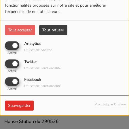
fonctionnalités proposés sur notre site et pour améliorer
l'expérience de nos utilisateurs.
Tout accepter
Tout refuser
Analytics
Utilisation: Analyse
Activé
Twitter
Utilisation: Fonctionnalité
Activé
Facebook
Utilisation: Fonctionnalité
Activé
03 JUIN 2026 -
1768 VUES
Propulsé par Orejime
Sauvegarder
ÉCOUTER LE PODCAST
TÉLÉCHARGER LE PODCAST
House Station du 290526