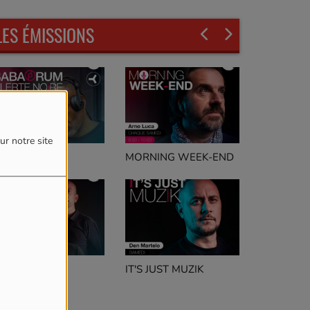
LES ÉMISSIONS
ur notre site
LERTE NOIRE
MORNING WEEK-END
IT'S JUST MUZIK
eep Concept