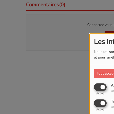
Commentaires(0)
Connectez-vous p
SE
Les in
Nous utilison
et pour améli
Tout accep
A
Ut
Activé
T
Ut
Activé