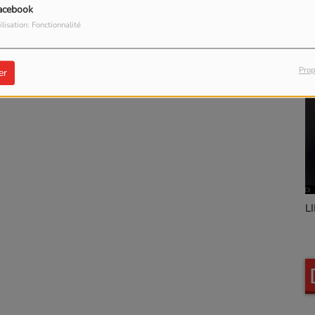
acebook
ilisation: Fonctionnalité
Prop
er
Marty Stievenard
L