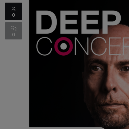
0
0
UNITED CLUBBING