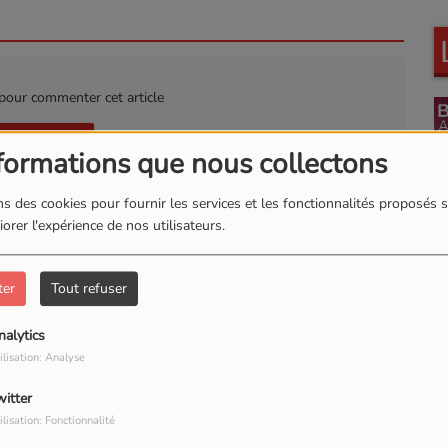
our commenter cet article
 CONNECTER
formations que nous collectons
s des cookies pour fournir les services et les fonctionnalités proposés s
orer l'expérience de nos utilisateurs.
Kultur Wave
A
ter
Tout refuser
nalytics
ilisation: Analyse
Sampler & sans
D
witter
Reproches
ilisation: Fonctionnalité