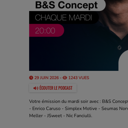
29 JUIN 2026 -
1243 VUES
ÉCOUTER LE PODCAST
Votre émission du mardi soir avec : B&S Concept
- Enrico Caruso - Simplex Motive - Seumas Nor
Meller - JSweet - Nic Fanciulli.