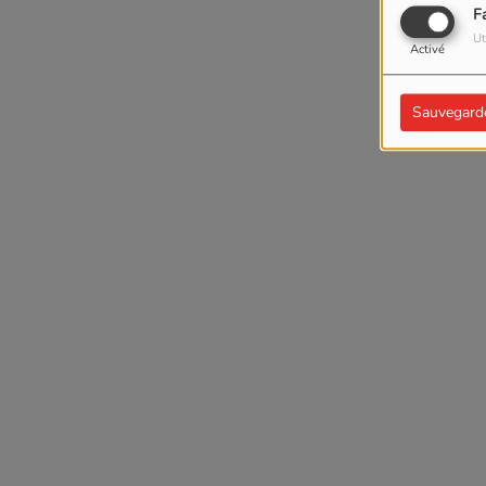
F
Ut
Activé
Sauvegard