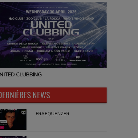
NITED CLUBBING
UNITED CL
DERNIÈRES NEWS
FRAEQUENZER