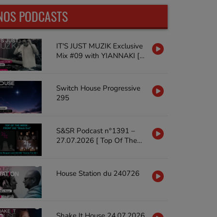
NOS PODCASTS
IT'S JUST MUZIK Exclusive
Mix #09 with YIANNAKI [18
JUL'26]
Switch House Progressive
295
S&SR Podcast n°1391 –
27.07.2026 [ Top Of The
Week FRONT 242 « Black
Out »]
House Station du 240726
Shake It House 24.07.2026