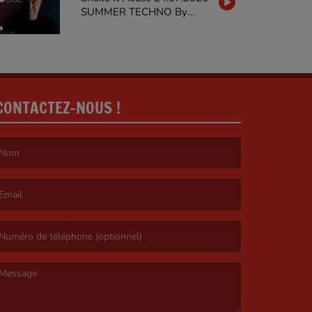
SUMMER TECHNO By
MARTY STIEVENARD on
GALAXIERADIO
CONTACTEZ-NOUS !
e nom est obligatoire. )
’email est obligatoire. )