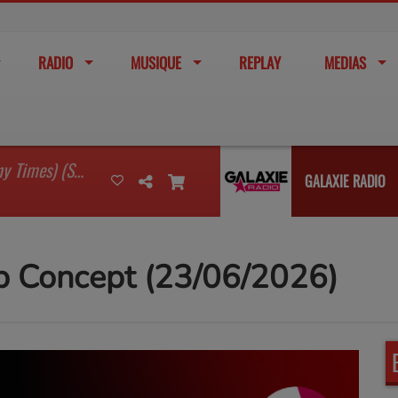
RADIO
MUSIQUE
REPLAY
MEDIAS
I'm Watching You (So Many Times) (Sean Finn Remix)
GALAXIE RADIO
p Concept (23/06/2026)