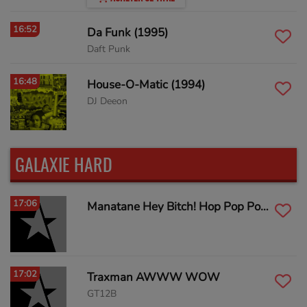
16:52
Da Funk (1995)
Daft Punk
16:48
House-O-Matic (1994)
DJ Deeon
GALAXIE HARD
17:06
Manatane Hey Bitch! Hop Pop Pop! Dance! (Fraequenzer RmX)
17:02
Traxman AWWW WOW
GT12B