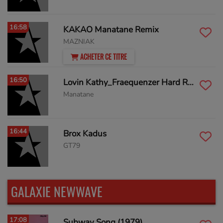
16:58
KAKAO Manatane Remix
MAZNIAK
ACHETER CE TITRE
16:50
Lovin Kathy_Fraequenzer Hard Rmx ( ghettomaniatek ) Gemastert
Manatane
16:44
Brox Kadus
GT79
GALAXIE NEWWAVE
17:08
Subway Song (1979)