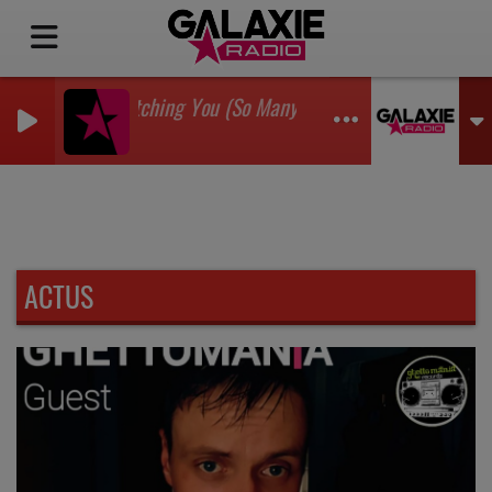
I'm Watching You (So Many Times) (Sean Finn Remix)
GADJO
ACTUS