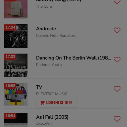
The Cure
17:04
Androide
Cosmic Hula Radiators
17:02
Dancing On The Berlin Wall (1984)
Rational Youth
16:58
TV
ELEKTRIC MUSIC
ACHETER CE TITRE
16:54
As I Fall (2005)
Aswefall