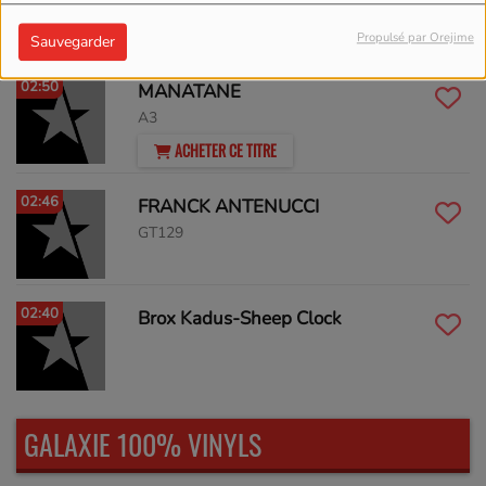
Asylum Bros.
Propulsé par Orejime
Sauvegarder
02:50
MANATANE
A3
ACHETER CE TITRE
02:46
FRANCK ANTENUCCI
GT129
02:40
Brox Kadus-Sheep Clock
GALAXIE 100% VINYLS