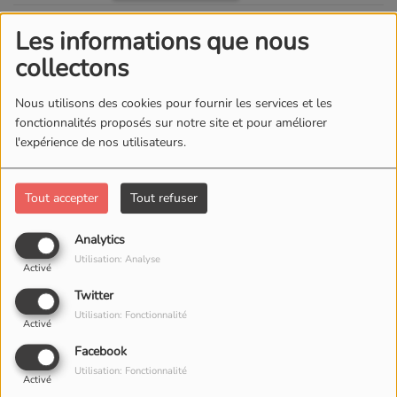
04:24
Children (Mind Against & Dyzen Remix)
Les informations que nous
WhoMadeWho
collectons
ACHETER CE TITRE
Nous utilisons des cookies pour fournir les services et les
04:22
fonctionnalités proposés sur notre site et pour améliorer
Never Let You Go (2025)
l'expérience de nos utilisateurs.
Tinlicker
ACHETER CE TITRE
Tout accepter
Tout refuser
GALAXIE IA
Analytics
Utilisation: Analyse
Activé
03:02
LET ME SEE MANATANE HARD REMIX
Twitter
GREG DENBOSA
Utilisation: Fonctionnalité
Activé
ACHETER CE TITRE
Facebook
Utilisation: Fonctionnalité
02:56
LOWRIDER
Activé