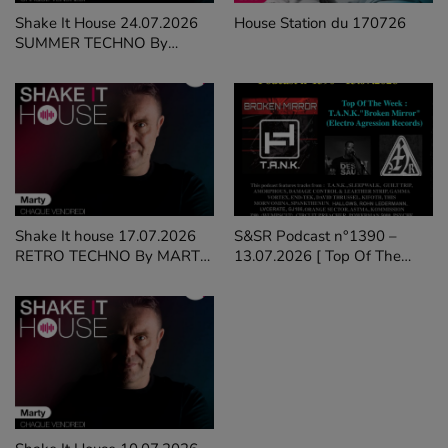
Shake It House 24.07.2026
House Station du 170726
SUMMER TECHNO By
MARTY STIEVENARD on
GALAXIERADIO
Shake It house 17.07.2026
S&SR Podcast n°1390 –
RETRO TECHNO By MARTY
13.07.2026 [ Top Of The
STIEVENARD on
Week T.A.N.K."Broken Mirror"
Galaxieradio
(Electro Agression Records)]