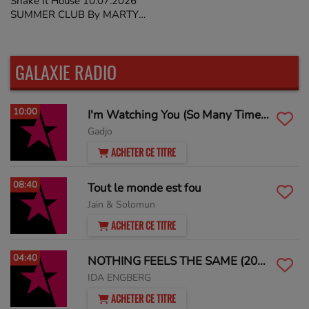
Shake It House 10.07.2026
SUMMER CLUB By MARTY
STIEVENARD on
GALAXIERADIO
GALAXIE RADIO
10:00
I'm Watching You (So Many Times) (Sean Finn Remix)
Gadjo
ACHETER CE TITRE
08:40
Tout le monde est fou
Jain & Solomun
ACHETER CE TITRE
04:40
NOTHING FEELS THE SAME (2025)
IDA ENGBERG
ACHETER CE TITRE