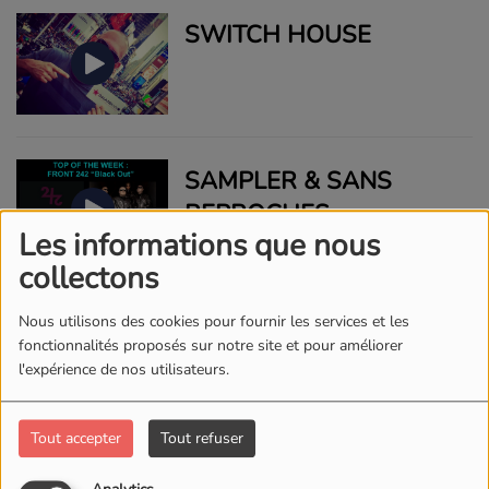
SWITCH HOUSE
SAMPLER & SANS
REPROCHES
Les informations que nous
collectons
HOUSE STATION
Nous utilisons des cookies pour fournir les services et les
fonctionnalités proposés sur notre site et pour améliorer
l'expérience de nos utilisateurs.
Tout accepter
Tout refuser
SKAKE IT HOUSE