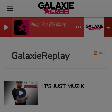
I'm Watching You (So Many Times) (Sean Finn Remix)
GADJO
GalaxieReplay
RSS
IT'S JUST MUZIK