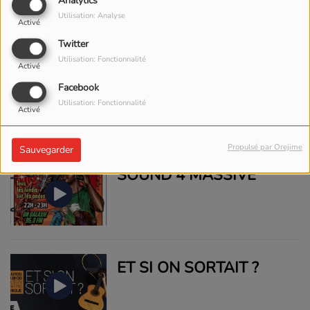
Analytics
Utilisation: Analyse
Activé
Twitter
Utilisation: Fonctionnalité
Activé
DEEP CONCEPT
Facebook
Utilisation: Fonctionnalité
Activé
Propulsé par Orejime
Sauvegarder
SOUND 4 MASSIVE
ET SI ON SORTAIT ?