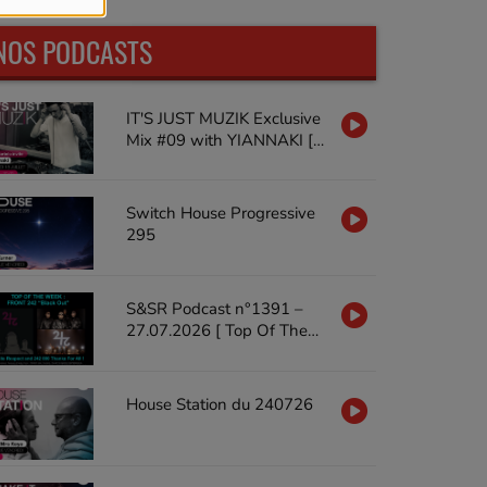
NOS PODCASTS
IT'S JUST MUZIK Exclusive
Mix #09 with YIANNAKI [18
JUL'26]
Switch House Progressive
295
S&SR Podcast n°1391 –
27.07.2026 [ Top Of The
Week FRONT 242 « Black
Out »]
House Station du 240726