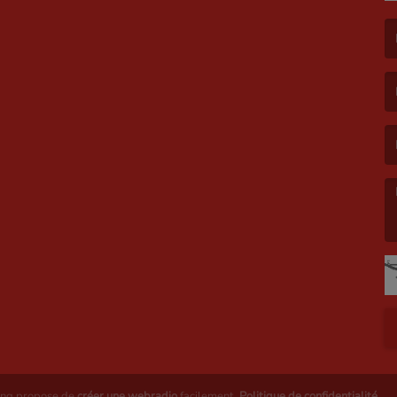
(L
(L
(L
ing propose de
créer une webradio
facilement.
Politique de confidentialité