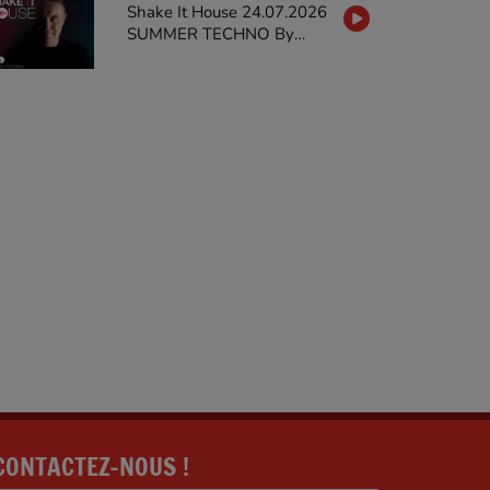
Shake It House 24.07.2026
SUMMER TECHNO By
MARTY STIEVENARD on
GALAXIERADIO
CONTACTEZ-NOUS !