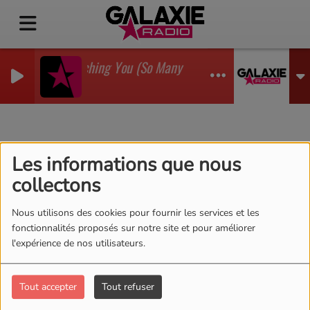
I'm Watching You (So Many Times) (Sean Finn Remix
GADJO
Agenda
RSS
Les informations que nous
collectons
Nous utilisons des cookies pour fournir les services et les
fonctionnalités proposés sur notre site et pour améliorer
l'expérience de nos utilisateurs.
Tout accepter
Tout refuser