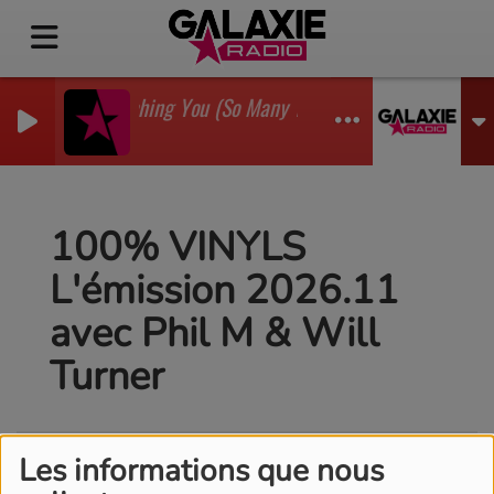
I'm Watching You (So Many Times) (Sean Finn Remix)
GADJO
100% VINYLS
L'émission 2026.11
avec Phil M & Will
Turner
Les informations que nous