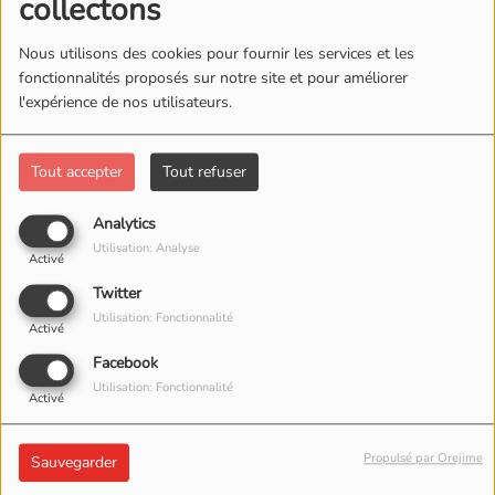
collectons
Nous utilisons des cookies pour fournir les services et les
fonctionnalités proposés sur notre site et pour améliorer
l'expérience de nos utilisateurs.
Tout accepter
Tout refuser
Analytics
Utilisation: Analyse
Activé
Twitter
Utilisation: Fonctionnalité
Activé
Facebook
Utilisation: Fonctionnalité
Activé
Propulsé par Orejime
15 JUIN 2026 -
1457 VUES
Sauvegarder