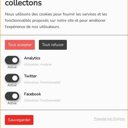
collectons
Nous utilisons des cookies pour fournir les services et les
fonctionnalités proposés sur notre site et pour améliorer
l'expérience de nos utilisateurs.
Tout accepter
Tout refuser
Analytics
Utilisation: Analyse
Activé
Twitter
Utilisation: Fonctionnalité
Activé
Facebook
26 MAI 2026 -
1639 VUES
Utilisation: Fonctionnalité
Activé
ÉCOUTER LE PODCAST
TÉLÉCHARGER LE PODCAST
Et si on sortait ? Le Replay !
Propulsé par Orejime
Sauvegarder
Véronique vous donne les meilleurs plans tous les matins de la