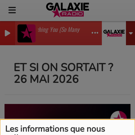
I'm Watching You (So Many Times) (Sean Finn Remix
GADJO
ET SI ON SORTAIT ?
26 MAI 2026
Les informations que nous