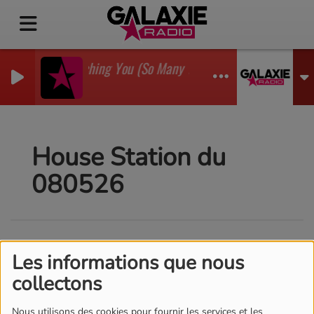
I'm Watching You (So Many Times) (Sean Finn Remix)
GADJO
House Station du
080526
Les informations que nous
collectons
Nous utilisons des cookies pour fournir les services et les