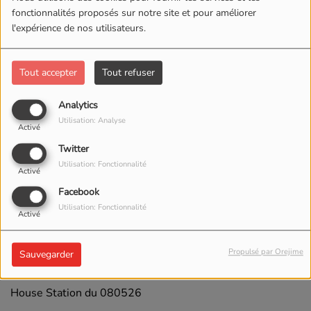
fonctionnalités proposés sur notre site et pour améliorer
l'expérience de nos utilisateurs.
Tout accepter
Tout refuser
Analytics
Utilisation: Analyse
Activé
Twitter
Utilisation: Fonctionnalité
Activé
Facebook
Utilisation: Fonctionnalité
Activé
13 MAI 2026 -
1109 VUES
Propulsé par Orejime
Sauvegarder
ÉCOUTER LE PODCAST
TÉLÉCHARGER LE PODCAST
House Station du 080526