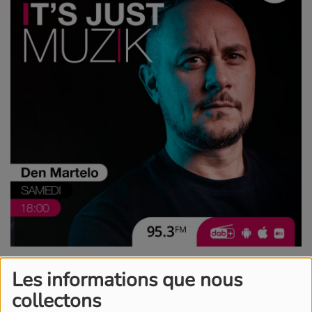
13 MAI 2026 -
1612 VUES
Les informations que nous
ÉCOUTER LE PODCAST
TÉLÉCHARGER LE PODCAST
collectons