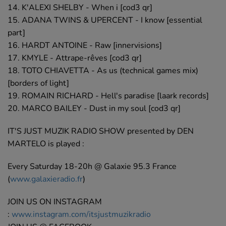
14. K'ALEXI SHELBY - When i [cod3 qr]
15. ADANA TWINS & UPERCENT - I know [essential
part]
16. HARDT ANTOINE - Raw [innervisions]
17. KMYLE - Attrape-rêves [cod3 qr]
18. TOTO CHIAVETTA - As us (technical games mix)
[borders of light]
19. ROMAIN RICHARD - Hell's paradise [laark records]
20. MARCO BAILEY - Dust in my soul [cod3 qr]
IT'S JUST MUZIK RADIO SHOW presented by DEN
MARTELO is played :
Every Saturday 18-20h @ Galaxie 95.3 France
(
www.galaxieradio.fr
)
JOIN US ON INSTAGRAM
:
www.instagram.com/itsjustmuzikradio