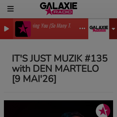
I'm Watching You (So Many Times) (Sean Finn Remix)
GADJO
IT'S JUST MUZIK #135
with DEN MARTELO
[9 MAI'26]