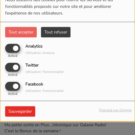
fonctionnalités proposés sur notre site et pour améliorer
l'expérience de nos utilisateurs.
Tout accepter
Tout refuser
Analytics
Utilisation: Analyse
Activé
Twitter
Utilisation: Fonctionnalité
Activé
Facebook
Utilisation: Fonctionnalité
Activé
13 MAI 2026 -
599 VUES
Propulsé par Orejime
Sauvegarder
ÉCOUTER LE PODCAST
TÉLÉCHARGER LE PODCAST
Ma petite sortie en Plus....Véronique sur Galaxie Radio!
C'est le Bonus de la semaine !