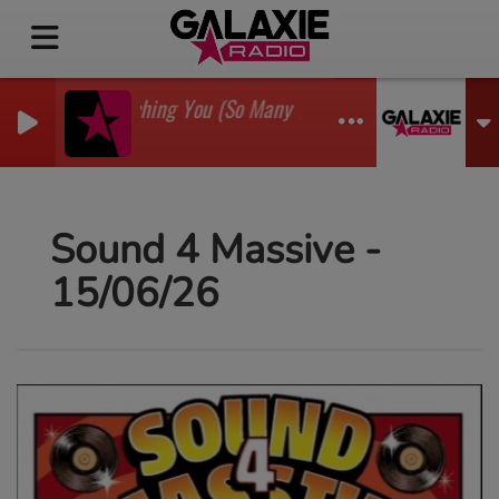
I'm Watching You (So Many Times) (Sean Finn Remix)
GADJO
Sound 4 Massive -
15/06/26