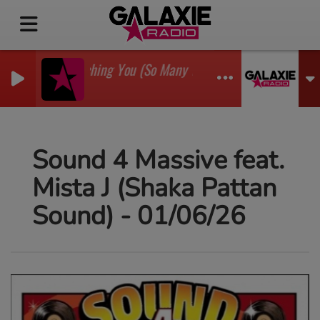
I'm Watching You (So Many Times) (Sean Finn Remix)
GADJO
Sound 4 Massive feat.
Mista J (Shaka Pattan
Sound) - 01/06/26