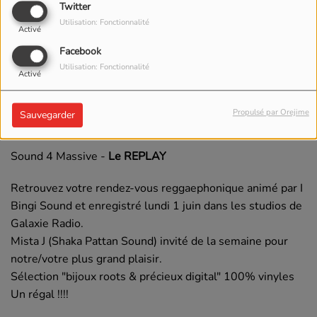
Twitter
Utilisation: Fonctionnalité
Activé
Facebook
Utilisation: Fonctionnalité
Activé
02 JUIN 2026 -
1413 VUES
Propulsé par Orejime
Sauvegarder
ÉCOUTER LE PODCAST
TÉLÉCHARGER LE PODCAST
Sound 4 Massive -
Le REPLAY
Retrouvez votre rendez-vous reggaephonique animé par I
Bingi Sound et enregistré lundi 1 juin dans les studios de
Galaxie Radio.
Mista J (Shaka Pattan Sound) invité de la semaine pour
notre/votre plus grand plaisir.
Sélection "bijoux roots & précieux digital" 100% vinyles
Un régal !!!!